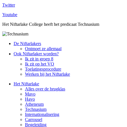
Twitter
Youtube
Het Niftarlake College heeft het predicaat Technasium
De Niftarlakers
Ontmoet ze allemaal
Ook Niftarlaker worden?
Ik zit in groep 8
Ik zit op het VO
Toelatingsprocedure
Werken bij het Niftarlake
Het Niftarlake
Alles over de brugklas
Mavo
Havo
Atheneum
Technasium
Internationalisering
Carrousel
Begeleiding