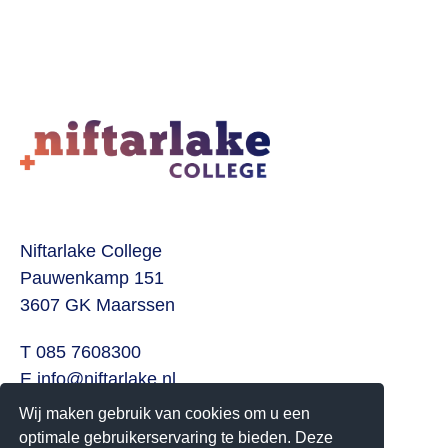
Lees meer
Niftarlake College
Pauwenkamp 151
3607 GK Maarssen
T 085 7608300
E
info@niftarlake.nl
Wij maken gebruik van cookies om u een
Volg ons ook op:
optimale gebruikerservaring te bieden. Deze