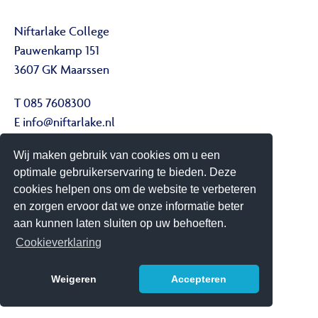
Niftarlake College
Pauwenkamp 151
3607 GK Maarssen
T 085 7608300
E
info@niftarlake.nl
Wij maken gebruik van cookies om u een
Volg ons ook op:
optimale gebruikerservaring te bieden. Deze
Twitter
cookies helpen ons om de website te verbeteren
Youtube
en zorgen ervoor dat we onze informatie beter
aan kunnen laten sluiten op uw behoeften.
Het Niftarlake College heeft het predicaat Technasium
Cookieverklaring
Weigeren
Accepteren