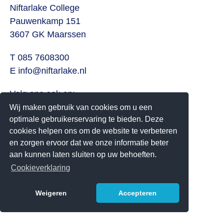
Niftarlake College
Pauwenkamp 151
3607 GK Maarssen
T 085 7608300
E
info@niftarlake.nl
Volg ons ook op:
Twitter
Wij maken gebruik van cookies om u een
optimale gebruikerservaring te bieden. Deze
Youtube
cookies helpen ons om de website te verbeteren
en zorgen ervoor dat we onze informatie beter
Het Niftarlake College heeft het predicaat Technasium
aan kunnen laten sluiten op uw behoeften.
Cookieverklaring
Weigeren
Accepteren