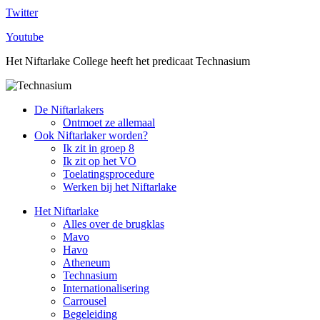
Twitter
Youtube
Het Niftarlake College heeft het predicaat Technasium
De Niftarlakers
Ontmoet ze allemaal
Ook Niftarlaker worden?
Ik zit in groep 8
Ik zit op het VO
Toelatingsprocedure
Werken bij het Niftarlake
Het Niftarlake
Alles over de brugklas
Mavo
Havo
Atheneum
Technasium
Internationalisering
Carrousel
Begeleiding