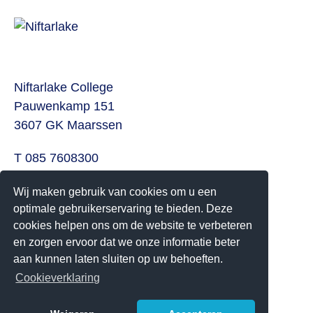
Niftarlake College
Pauwenkamp 151
3607 GK Maarssen
T 085 7608300
E
info@niftarlake.nl
Wij maken gebruik van cookies om u een
Volg ons ook op:
optimale gebruikerservaring te bieden. Deze
cookies helpen ons om de website te verbeteren
Twitter
en zorgen ervoor dat we onze informatie beter
Youtube
aan kunnen laten sluiten op uw behoeften.
Cookieverklaring
Het Niftarlake College heeft het predicaat Technasium