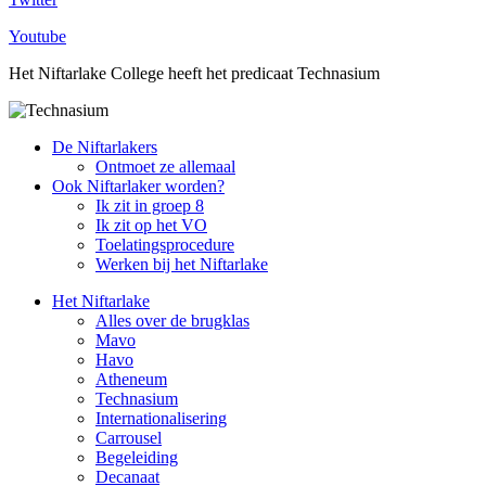
Youtube
Het Niftarlake College heeft het predicaat Technasium
De Niftarlakers
Ontmoet ze allemaal
Ook Niftarlaker worden?
Ik zit in groep 8
Ik zit op het VO
Toelatingsprocedure
Werken bij het Niftarlake
Het Niftarlake
Alles over de brugklas
Mavo
Havo
Atheneum
Technasium
Internationalisering
Carrousel
Begeleiding
Decanaat