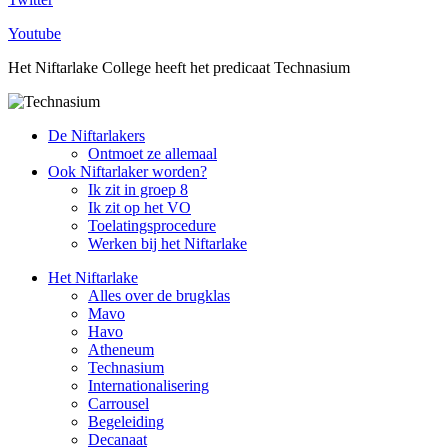
Youtube
Het Niftarlake College heeft het predicaat Technasium
De Niftarlakers
Ontmoet ze allemaal
Ook Niftarlaker worden?
Ik zit in groep 8
Ik zit op het VO
Toelatingsprocedure
Werken bij het Niftarlake
Het Niftarlake
Alles over de brugklas
Mavo
Havo
Atheneum
Technasium
Internationalisering
Carrousel
Begeleiding
Decanaat