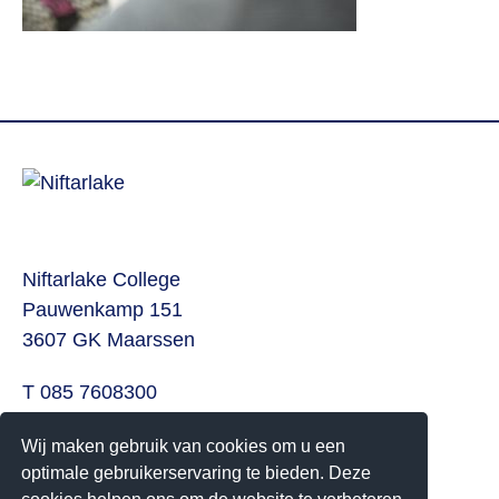
Niftarlake College
Pauwenkamp 151
3607 GK Maarssen
T 085 7608300
E
info@niftarlake.nl
Wij maken gebruik van cookies om u een
Volg ons ook op:
optimale gebruikerservaring te bieden. Deze