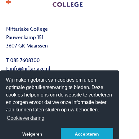
Niftarlake College
Pauwenkamp 151
3607 GK Maarssen
T 085 7608300
E
info@niftarlake.nl
Wij maken gebruik van cookies om u een
Volg ons ook op:
optimale gebruikerservaring te bieden. Deze
Twitter
cookies helpen ons om de website te verbeteren
Youtube
en zorgen ervoor dat we onze informatie beter
aan kunnen laten sluiten op uw behoeften.
Het Niftarlake College heeft het predicaat Technasium
Cookieverklaring
Weigeren
Accepteren