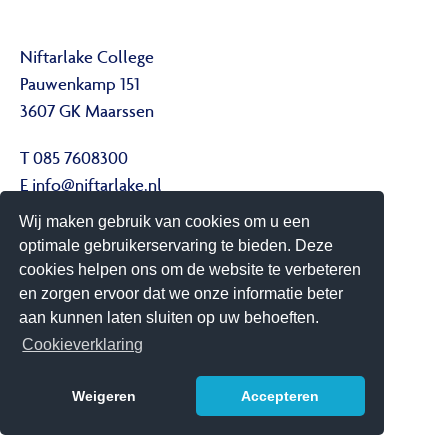
Niftarlake College
Pauwenkamp 151
3607 GK Maarssen
T 085 7608300
E
info@niftarlake.nl
Wij maken gebruik van cookies om u een
Volg ons ook op:
optimale gebruikerservaring te bieden. Deze
Twitter
cookies helpen ons om de website te verbeteren
Youtube
en zorgen ervoor dat we onze informatie beter
aan kunnen laten sluiten op uw behoeften.
Het Niftarlake College heeft het predicaat Technasium
Cookieverklaring
Weigeren
Accepteren