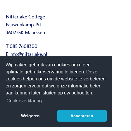
Niftarlake College
Pauwenkamp 151
3607 GK Maarssen
T 085 7608300
E
info@niftarlake.nl
Wij maken gebruik van cookies om u een
Volg ons ook op:
optimale gebruikerservaring te bieden. Deze
Twitter
cookies helpen ons om de website te verbeteren
Youtube
en zorgen ervoor dat we onze informatie beter
aan kunnen laten sluiten op uw behoeften.
Het Niftarlake College heeft het predicaat Technasium
Cookieverklaring
Weigeren
Accepteren