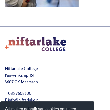
Niftarlake College
Pauwenkamp 151
3607 GK Maarssen
T 085 7608300
E
info@niftarlake.nl
Wij maken gebruik van cookies om u een