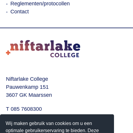
Reglementen/protocollen
Contact
Niftarlake College
Pauwenkamp 151
3607 GK Maarssen
T 085 7608300
E
info@niftarlake.nl
Wij maken gebruik van cookies om u een
optimale gebruikerservaring te bieden. Deze
Volg ons ook op: