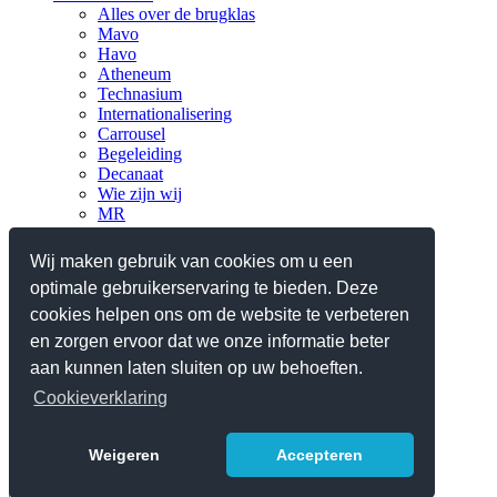
Alles over de brugklas
Mavo
Havo
Atheneum
Technasium
Internationalisering
Carrousel
Begeleiding
Decanaat
Wie zijn wij
MR
Verantwoording
Nieuws
Wij maken gebruik van cookies om u een
optimale gebruikerservaring te bieden. Deze
Praktisch
Planningen en lestijden
cookies helpen ons om de website te verbeteren
Ziek, absent en verlof
en zorgen ervoor dat we onze informatie beter
Reglementen/protocollen
aan kunnen laten sluiten op uw behoeften.
Schoolgids 2025-2026
Contact
Cookieverklaring
Webshop iPad
Weigeren
Accepteren