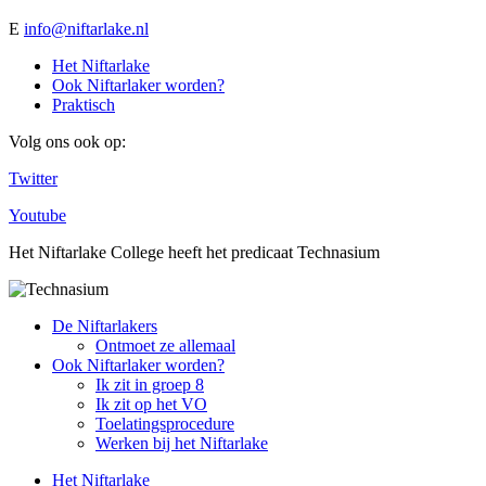
E
info@niftarlake.nl
Het Niftarlake
Ook Niftarlaker worden?
Praktisch
Volg ons ook op:
Twitter
Youtube
Het Niftarlake College heeft het predicaat Technasium
De Niftarlakers
Ontmoet ze allemaal
Ook Niftarlaker worden?
Ik zit in groep 8
Ik zit op het VO
Toelatingsprocedure
Werken bij het Niftarlake
Het Niftarlake