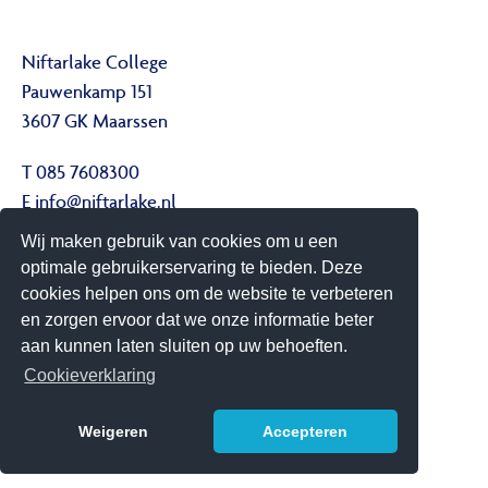
Niftarlake College
Pauwenkamp 151
3607 GK Maarssen
T 085 7608300
E
info@niftarlake.nl
Wij maken gebruik van cookies om u een
Volg ons ook op:
optimale gebruikerservaring te bieden. Deze
Twitter
cookies helpen ons om de website te verbeteren
Youtube
en zorgen ervoor dat we onze informatie beter
aan kunnen laten sluiten op uw behoeften.
Het Niftarlake College heeft het predicaat Technasium
Cookieverklaring
Weigeren
Accepteren