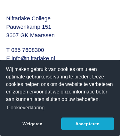
Niftarlake College
Pauwenkamp 151
3607 GK Maarssen
T 085 7608300
E
info@niftarlake.nl
Wij maken gebruik van cookies om u een
Volg ons ook op:
optimale gebruikerservaring te bieden. Deze
Twitter
cookies helpen ons om de website te verbeteren
Youtube
en zorgen ervoor dat we onze informatie beter
aan kunnen laten sluiten op uw behoeften.
Het Niftarlake College heeft het predicaat Technasium
Cookieverklaring
Weigeren
Accepteren