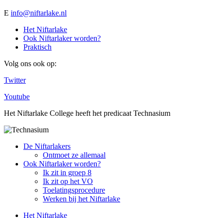
E
info@niftarlake.nl
Het Niftarlake
Ook Niftarlaker worden?
Praktisch
Volg ons ook op:
Twitter
Youtube
Het Niftarlake College heeft het predicaat Technasium
De Niftarlakers
Ontmoet ze allemaal
Ook Niftarlaker worden?
Ik zit in groep 8
Ik zit op het VO
Toelatingsprocedure
Werken bij het Niftarlake
Het Niftarlake