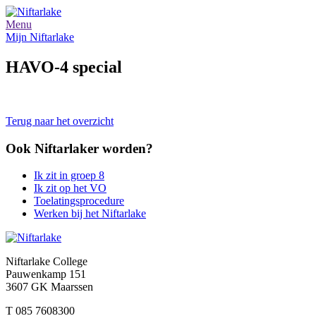
Menu
Mijn Niftarlake
HAVO-4 special
Terug naar het overzicht
Ook Niftarlaker worden?
Ik zit in groep 8
Ik zit op het VO
Toelatingsprocedure
Werken bij het Niftarlake
Niftarlake College
Pauwenkamp 151
3607 GK Maarssen
T 085 7608300