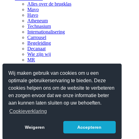
Alles over de brugklas
Mavo
Havo
Atheneum
Technasium
Internationalisering
Carrousel
Begeleiding
Decanaat
Wie zijn wij
MR
Verantwoording
Nieuws
Wij maken gebruik van cookies om u een
optimale gebruikerservaring te bieden. Deze
Praktisch
Planningen en lestijden
cookies helpen ons om de website te verbeteren
Ziek, absent en verlof
en zorgen ervoor dat we onze informatie beter
Reglementen/protocollen
aan kunnen laten sluiten op uw behoeften.
Schoolgids 2025-2026
Contact
Cookieverklaring
Webshop iPad
Weigeren
Accepteren