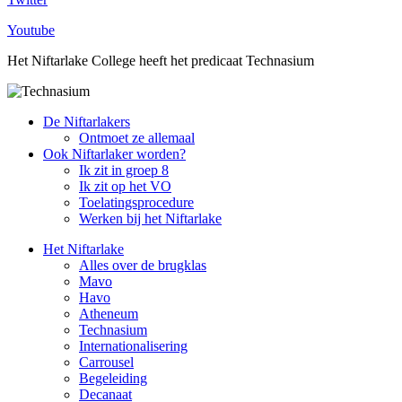
Youtube
Het Niftarlake College heeft het predicaat Technasium
De Niftarlakers
Ontmoet ze allemaal
Ook Niftarlaker worden?
Ik zit in groep 8
Ik zit op het VO
Toelatingsprocedure
Werken bij het Niftarlake
Het Niftarlake
Alles over de brugklas
Mavo
Havo
Atheneum
Technasium
Internationalisering
Carrousel
Begeleiding
Decanaat