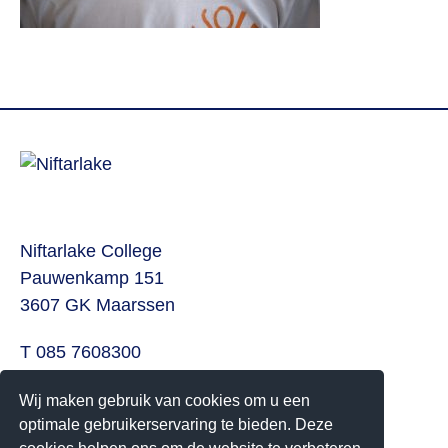
Niftarlake College
Pauwenkamp 151
3607 GK Maarssen
T 085 7608300
E
info@niftarlake.nl
Wij maken gebruik van cookies om u een
Volg ons ook op:
optimale gebruikerservaring te bieden. Deze