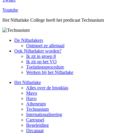
Youtube
Het Niftarlake College heeft het predicaat Technasium
De Niftarlakers
Ontmoet ze allemaal
Ook Niftarlaker worden?
Ik zit in groep 8
Ik zit op het VO
Toelatingsprocedure
Werken bij het Niftarlake
Het Niftarlake
Alles over de brugklas
Mavo
Havo
Atheneum
Technasium
Internationalisering
Carrousel
Begeleiding
Decanaat