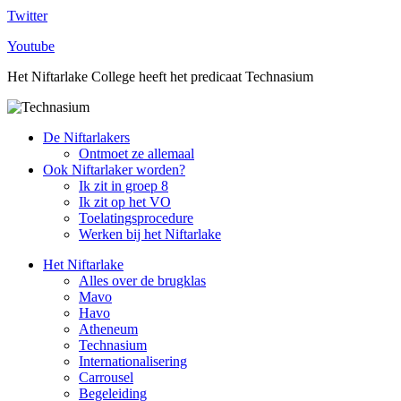
Twitter
Youtube
Het Niftarlake College heeft het predicaat Technasium
De Niftarlakers
Ontmoet ze allemaal
Ook Niftarlaker worden?
Ik zit in groep 8
Ik zit op het VO
Toelatingsprocedure
Werken bij het Niftarlake
Het Niftarlake
Alles over de brugklas
Mavo
Havo
Atheneum
Technasium
Internationalisering
Carrousel
Begeleiding