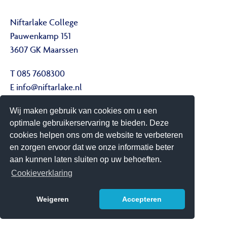
Niftarlake College
Pauwenkamp 151
3607 GK Maarssen
T 085 7608300
E
info@niftarlake.nl
Wij maken gebruik van cookies om u een
Volg ons ook op:
optimale gebruikerservaring te bieden. Deze
Twitter
cookies helpen ons om de website te verbeteren
Youtube
en zorgen ervoor dat we onze informatie beter
aan kunnen laten sluiten op uw behoeften.
Het Niftarlake College heeft het predicaat Technasium
Cookieverklaring
Weigeren
Accepteren