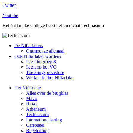
Twitter
Youtube
Het Niftarlake College heeft het predicaat Technasium
De Niftarlakers
Ontmoet ze allemaal
Ook Niftarlaker worden?
Ik zit in groep 8
Ik zit op het VO
Toelatingsprocedure
Werken bij het Niftarlake
Het Niftarlake
Alles over de brugklas
Mavo
Havo
Atheneum
Technasium
Internationalisering
Carrousel
Begeleiding