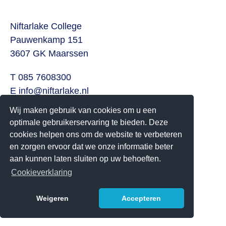
Niftarlake College
Pauwenkamp 151
3607 GK Maarssen
T 085 7608300
E
info@niftarlake.nl
Wij maken gebruik van cookies om u een
Volg ons ook op:
optimale gebruikerservaring te bieden. Deze
Twitter
cookies helpen ons om de website te verbeteren
Youtube
en zorgen ervoor dat we onze informatie beter
aan kunnen laten sluiten op uw behoeften.
Het Niftarlake College heeft het predicaat Technasium
Cookieverklaring
Weigeren
Accepteren