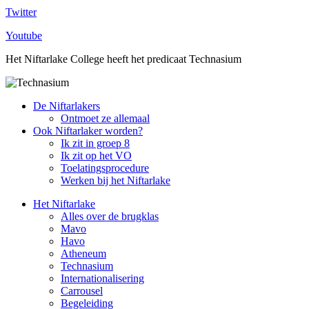
Twitter
Youtube
Het Niftarlake College heeft het predicaat Technasium
De Niftarlakers
Ontmoet ze allemaal
Ook Niftarlaker worden?
Ik zit in groep 8
Ik zit op het VO
Toelatingsprocedure
Werken bij het Niftarlake
Het Niftarlake
Alles over de brugklas
Mavo
Havo
Atheneum
Technasium
Internationalisering
Carrousel
Begeleiding