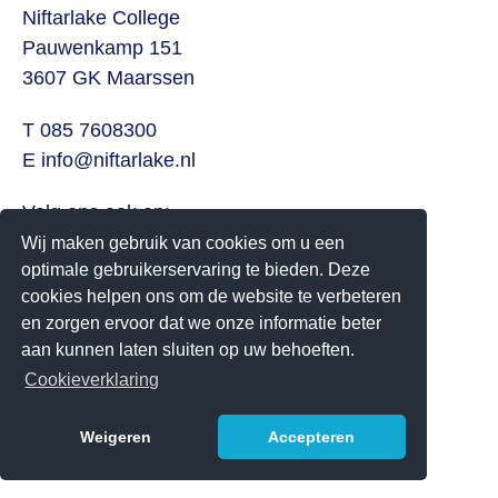
Niftarlake College
Pauwenkamp 151
3607 GK Maarssen
T 085 7608300
E
info@niftarlake.nl
Volg ons ook op:
Twitter
Wij maken gebruik van cookies om u een
optimale gebruikerservaring te bieden. Deze
Youtube
cookies helpen ons om de website te verbeteren
en zorgen ervoor dat we onze informatie beter
Het Niftarlake College heeft het predicaat Technasium
aan kunnen laten sluiten op uw behoeften.
Cookieverklaring
Weigeren
Accepteren