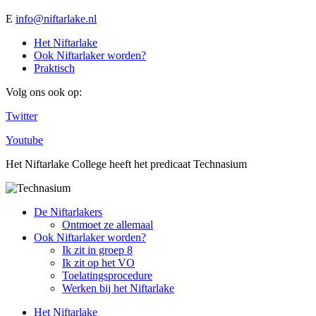
E
info@niftarlake.nl
Het Niftarlake
Ook Niftarlaker worden?
Praktisch
Volg ons ook op:
Twitter
Youtube
Het Niftarlake College heeft het predicaat Technasium
De Niftarlakers
Ontmoet ze allemaal
Ook Niftarlaker worden?
Ik zit in groep 8
Ik zit op het VO
Toelatingsprocedure
Werken bij het Niftarlake
Het Niftarlake