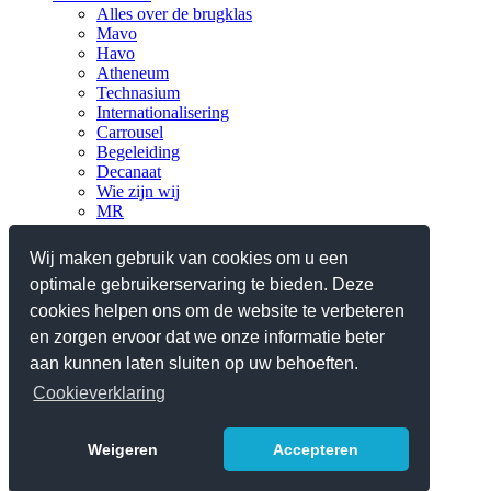
Alles over de brugklas
Mavo
Havo
Atheneum
Technasium
Internationalisering
Carrousel
Begeleiding
Decanaat
Wie zijn wij
MR
Verantwoording
Nieuws
Wij maken gebruik van cookies om u een
optimale gebruikerservaring te bieden. Deze
Praktisch
Planningen en lestijden
cookies helpen ons om de website te verbeteren
Ziek, absent en verlof
en zorgen ervoor dat we onze informatie beter
Reglementen/protocollen
aan kunnen laten sluiten op uw behoeften.
Schoolgids 2025-2026
Contact
Cookieverklaring
Webshop iPad
Weigeren
Accepteren