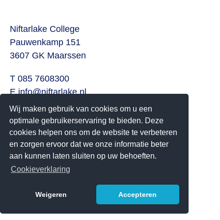
Niftarlake College
Pauwenkamp 151
3607 GK Maarssen
T 085 7608300
E
info@niftarlake.nl
Wij maken gebruik van cookies om u een
Volg ons ook op:
optimale gebruikerservaring te bieden. Deze
Twitter
cookies helpen ons om de website te verbeteren
Youtube
en zorgen ervoor dat we onze informatie beter
aan kunnen laten sluiten op uw behoeften.
Het Niftarlake College heeft het predicaat Technasium
Cookieverklaring
Weigeren
Accepteren