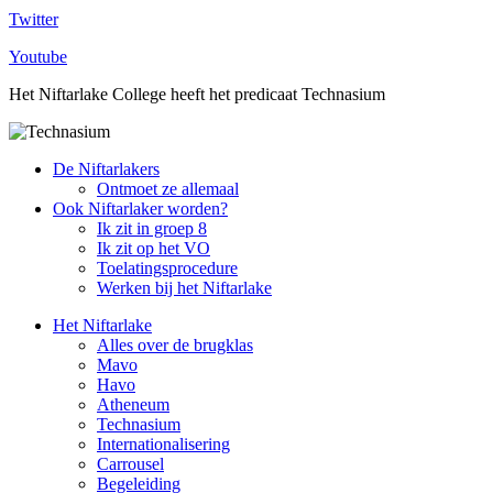
Twitter
Youtube
Het Niftarlake College heeft het predicaat Technasium
De Niftarlakers
Ontmoet ze allemaal
Ook Niftarlaker worden?
Ik zit in groep 8
Ik zit op het VO
Toelatingsprocedure
Werken bij het Niftarlake
Het Niftarlake
Alles over de brugklas
Mavo
Havo
Atheneum
Technasium
Internationalisering
Carrousel
Begeleiding