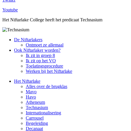
Youtube
Het Niftarlake College heeft het predicaat Technasium
De Niftarlakers
Ontmoet ze allemaal
Ook Niftarlaker worden?
Ik zit in groep 8
Ik zit op het VO
Toelatingsprocedure
Werken bij het Niftarlake
Het Niftarlake
Alles over de brugklas
Mavo
Havo
Atheneum
Technasium
Internationalisering
Carrousel
Begeleiding
Decanaat