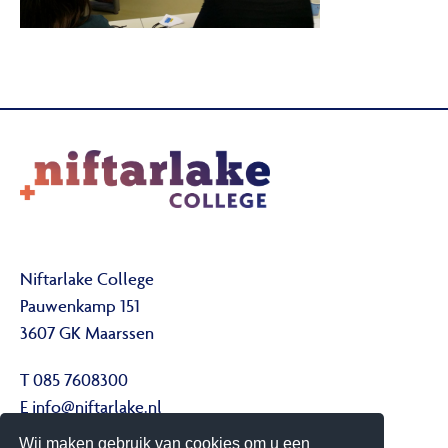
Niftarlake College
Pauwenkamp 151
3607 GK Maarssen
T 085 7608300
E
info@niftarlake.nl
Wij maken gebruik van cookies om u een