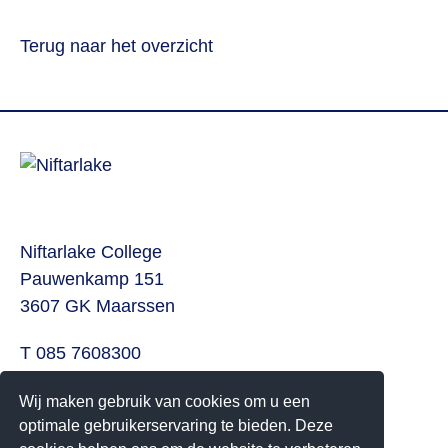
Terug naar het overzicht
Niftarlake College
Pauwenkamp 151
3607 GK Maarssen
T 085 7608300
E
info@niftarlake.nl
Wij maken gebruik van cookies om u een
optimale gebruikerservaring te bieden. Deze
Volg ons ook op: