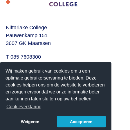
Niftarlake College
Pauwenkamp 151
3607 GK Maarssen
T 085 7608300
E
info@niftarlake.nl
Wij maken gebruik van cookies om u een
optimale gebruikerservaring te bieden. Deze
Volg ons ook op:
cookies helpen ons om de website te verbeteren
Twitter
en zorgen ervoor dat we onze informatie beter
Youtube
aan kunnen laten sluiten op uw behoeften.
Cookieverklaring
Het Niftarlake College heeft het predicaat Technasium
Weigeren
Accepteren