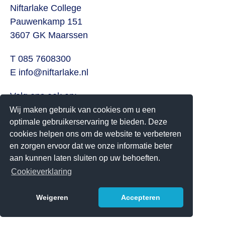
Niftarlake College
Pauwenkamp 151
3607 GK Maarssen
T 085 7608300
E
info@niftarlake.nl
Volg ons ook op:
Twitter
Wij maken gebruik van cookies om u een
optimale gebruikerservaring te bieden. Deze
Youtube
cookies helpen ons om de website te verbeteren
en zorgen ervoor dat we onze informatie beter
Het Niftarlake College heeft het predicaat Technasium
aan kunnen laten sluiten op uw behoeften.
Cookieverklaring
Weigeren
Accepteren