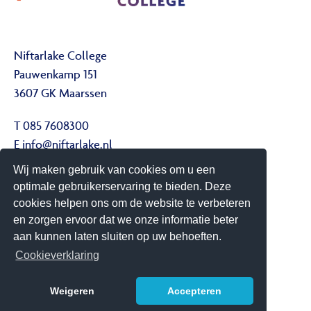
Niftarlake College
Pauwenkamp 151
3607 GK Maarssen
T 085 7608300
E
info@niftarlake.nl
Wij maken gebruik van cookies om u een
Volg ons ook op:
optimale gebruikerservaring te bieden. Deze
Twitter
cookies helpen ons om de website te verbeteren
Youtube
en zorgen ervoor dat we onze informatie beter
aan kunnen laten sluiten op uw behoeften.
Het Niftarlake College heeft het predicaat Technasium
Cookieverklaring
Weigeren
Accepteren